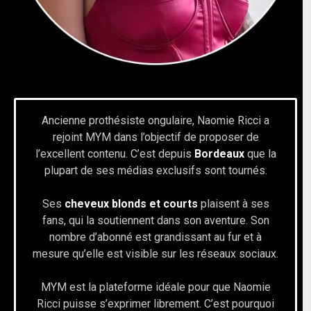
Ancienne prothésiste ongulaire, Naomie Ricci a
rejoint MYM dans l’objectif de proposer de
l’excellent contenu. C’est depuis
Bordeaux
que la
plupart de ses médias exclusifs sont tournés.
Ses
cheveux blonds et courts
plaisent à ses
fans, qui la soutiennent dans son aventure. Son
nombre d’abonné est grandissant au fur et à
mesure qu’elle est visible sur les réseaux sociaux.
MYM est la plateforme idéale pour que Naomie
Ricci puisse s’exprimer librement. C’est pourquoi