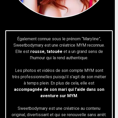
Également connue sous le prénom “Maryline”,
Sweetbodymary est une créatrice MYM reconnue.
Elle est
rousse, tatouée
et a un grand sens de
l’humour qui la rend authentique.
Les photos et vidéos de son compte MYM sont
très professionnelles puisqu’il s’agit de son métier
à temps plein. En plus de cela, elle est
accompagnée de son mari qui l’aide dans son
aventure sur MYM
.
Sweetbodymary est une créatrice au contenu
original, divertissant et qui se renouvelle sans arrêt.