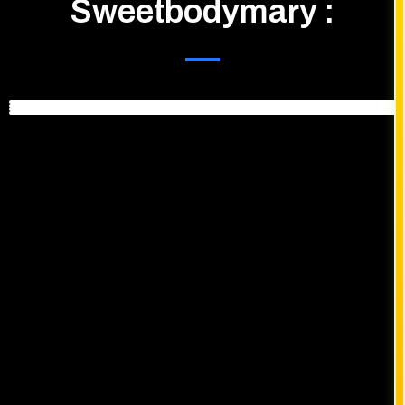
Sweetbodymary :