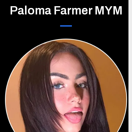
Paloma Farmer MYM